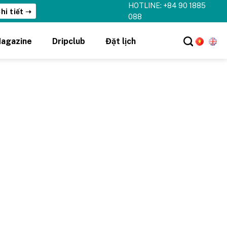
HOTLINE: +84 90 1885
hi tiết ➝
088
agazine
Dripclub
Đặt lịch