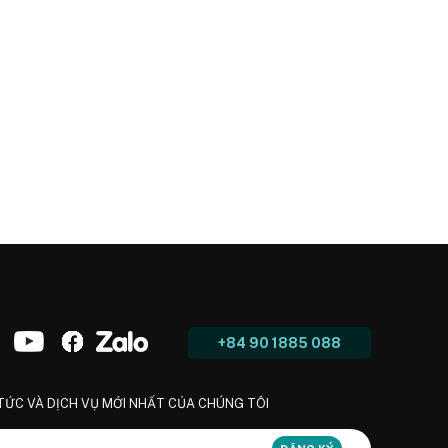
+84 90 1885 088
 TỨC VÀ DỊCH VỤ MỚI NHẤT CỦA CHÚNG TÔI