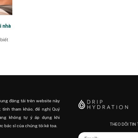
i nhà
 biết
dung đăng tải trên website này
 tính tham khảo, đề nghị Quý
àng không tự ý áp dụng khi
THEO DÕI TIN
 bác sĩ của chúng tôi kê toa.