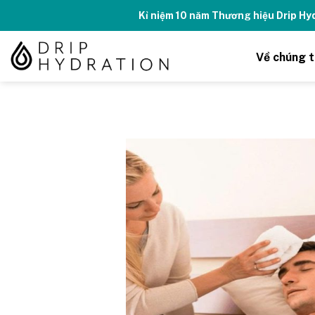
Skip
Kỉ niệm 10 năm Thương hiệu Drip H
to
content
Về chúng t