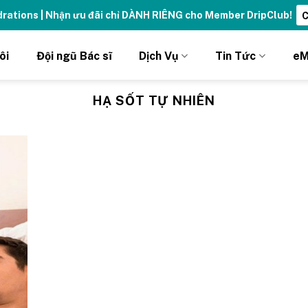
ydrations | Nhận ưu đãi chỉ DÀNH RIÊNG cho Member DripClub!
C
ôi
Đội ngũ Bác sĩ
Dịch Vụ
Tin Tức
eM
HẠ SỐT TỰ NHIÊN