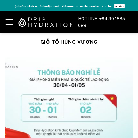
Skip
Tận hưởng nhiều quyền lợi độc quyền, chỉ DÀNH RIÊNG cho Member DripClub!
Chi tiết ➝
to
content
HOTLINE: +84 90 1885
088
GIỖ TỔ HÙNG VƯƠNG