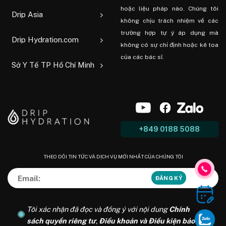
hoặc liệu pháp nào. Chúng tôi
Drip Asia
không chịu trách nhiệm về các
trường hợp tự ý áp dụng mà
Drip Hydration.com
không có sự chỉ định hoặc kê toa
của các bác sĩ.
Sở Y Tế TP Hồ Chí Minh
+849 0188 5088
THEO DÕI TIN TỨC VÀ DỊCH VỤ MỚI NHẤT CỦA CHÚNG TÔI
Tôi xác nhận đã đọc và đồng ý với nội dung
Chính
sách quyền riêng tư
,
Điều khoản và Điều kiện bảo