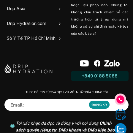
hoặc liệu pháp nào. Chúng tôi
Drip Asia
không chịu trách nhiệm về các
trường hợp tự ý áp dụng mà
Drip Hydration.com
không có sự chỉ định hoặc kê toa
của các bác sĩ.
Sở Y Tế TP Hồ Chí Minh
+849 0188 5088
THEO DÕI TIN TỨC VÀ DỊCH VỤ MỚI NHẤT CỦA CHÚNG TÔI
Tôi xác nhận đã đọc và đồng ý với nội dung
Chính
sách quyền riêng tư
,
Điều khoản và Điều kiện bảo