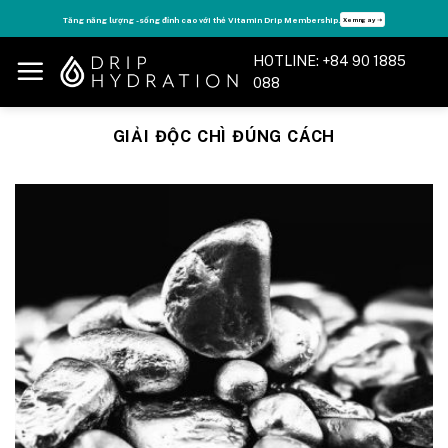
Skip
Tăng năng lượng - sống đỉnh cao với thẻ Vitamin Drip Membership.
Xem ngay ➝
to
content
HOTLINE: +84 90 1885
088
GIẢI ĐỘC CHÌ ĐÚNG CÁCH