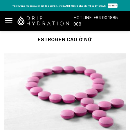
Skip
Tận hưởng nhiều quyền lợi độc quyền, chỉ DÀNH RIÊNG cho Member DripClub!
Chi tiết ➝
to
content
HOTLINE: +84 90 1885
088
ESTROGEN CAO Ở NỮ