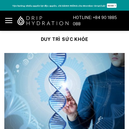
Skip
Tận hưởng nhiều quyền lợi độc quyền, chỉ DÀNH RIÊNG cho Member DripClub!
Chi tiết ➝
to
content
HOTLINE: +84 90 1885
088
DUY TRÌ SỨC KHỎE