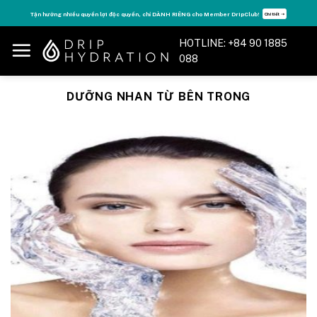
Skip
Tận hưởng nhiều quyền lợi độc quyền, chỉ DÀNH RIÊNG cho Member DripClub!
Chi tiết ➝
to
content
HOTLINE: +84 90 1885
088
DƯỠNG NHAN TỪ BÊN TRONG