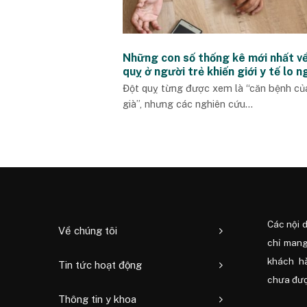
Những con số thống kê mới nhất v
quỵ ở người trẻ khiến giới y tế lo n
Đột quỵ từng được xem là “căn bệnh của
già”, nhưng các nghiên cứu...
Các nội 
Về chúng tôi
chỉ mang
khách h
Tin tức hoạt động
chưa được
Thông tin y khoa