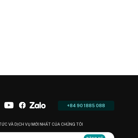
+84 90 1885 088
 TỨC VÀ DỊCH VỤ MỚI NHẤT CỦA CHÚNG TÔI