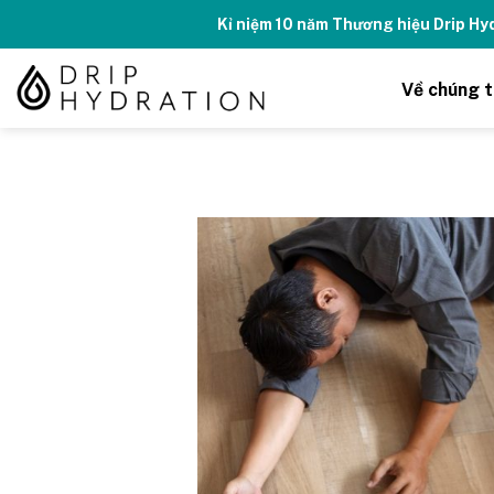
Skip
Kỉ niệm 10 năm Thương hiệu Drip H
to
content
Về chúng t