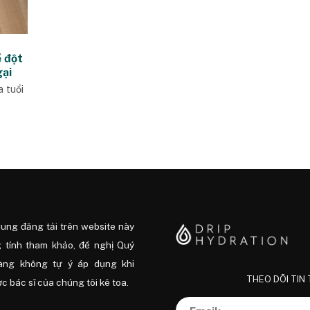
ề đột
gại
 tuổi
dung đăng tải trên website này
 tính tham khảo, đề nghị Quý
àng không tự ý áp dụng khi
THEO DÕI TIN
 bác sĩ của chúng tôi kê toa.