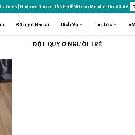
ydrations | Nhận ưu đãi chỉ DÀNH RIÊNG cho Member DripClub!
C
ôi
Đội ngũ Bác sĩ
Dịch Vụ
Tin Tức
eM
ĐỘT QUỴ Ở NGƯỜI TRẺ