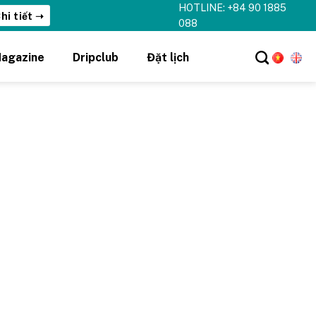
HOTLINE: +84 90 1885
hi tiết ➝
088
agazine
Dripclub
Đặt lịch