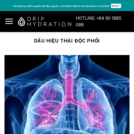
Skip
Tận hưởng nhiều quyền lợi độc quyền, chỉ DÀNH RIÊNG cho Member DripClub!
Chi tiết ➝
to
content
HOTLINE: +84 90 1885
088
DẤU HIỆU THẢI ĐỘC PHỔI