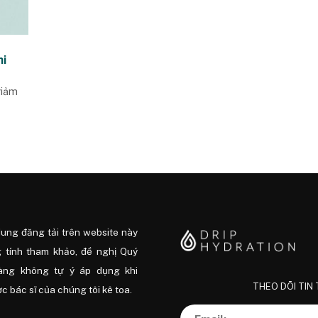
hi
giảm
dung đăng tải trên website này
 tính tham khảo, đề nghị Quý
àng không tự ý áp dụng khi
THEO DÕI TIN
 bác sĩ của chúng tôi kê toa.