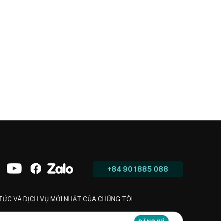
+84 90 1885 088
 TỨC VÀ DỊCH VỤ MỚI NHẤT CỦA CHÚNG TÔI