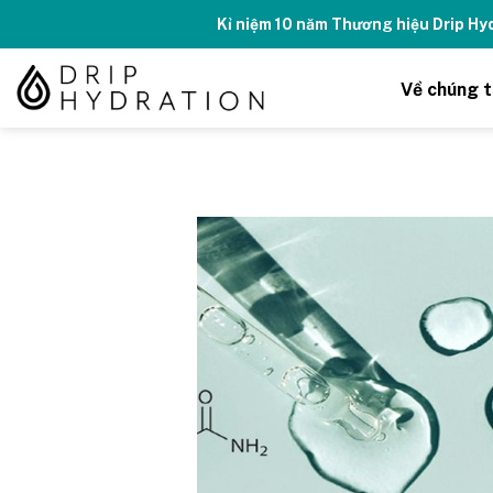
Skip
Kỉ niệm 10 năm Thương hiệu Drip H
to
content
Về chúng t