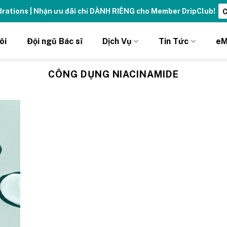
ydrations | Nhận ưu đãi chỉ DÀNH RIÊNG cho Member DripClub!
C
ôi
Đội ngũ Bác sĩ
Dịch Vụ
Tin Tức
eM
CÔNG DỤNG NIACINAMIDE