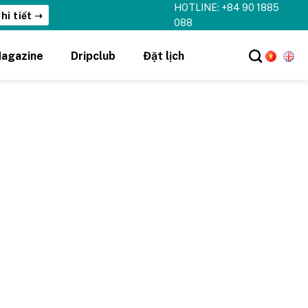
HOTLINE: +84 90 1885
hi tiết ➝
088
agazine
Dripclub
Đặt lịch