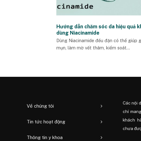
Hướng dẫn chăm sóc da hiệu quả k
dùng Niacinamide
Dùng Niacinamide đều đặn có thể giúp 
mụn, làm mờ vết thâm, kiểm soát...
Các nội 
Về chúng tôi
chỉ mang
khách h
Tin tức hoạt động
chưa được
Thông tin y khoa