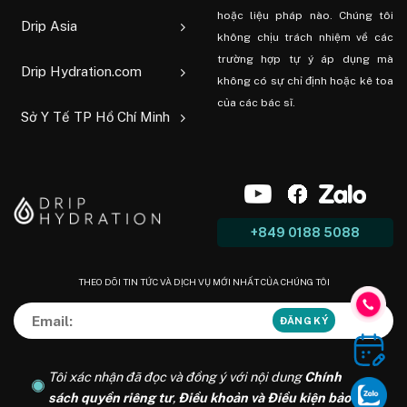
hoặc liệu pháp nào. Chúng tôi
Drip Asia
không chịu trách nhiệm về các
trường hợp tự ý áp dụng mà
Drip Hydration.com
không có sự chỉ định hoặc kê toa
của các bác sĩ.
Sở Y Tế TP Hồ Chí Minh
+849 0188 5088
THEO DÕI TIN TỨC VÀ DỊCH VỤ MỚI NHẤT CỦA CHÚNG TÔI
Tôi xác nhận đã đọc và đồng ý với nội dung
Chính
sách quyền riêng tư
,
Điều khoản và Điều kiện bảo