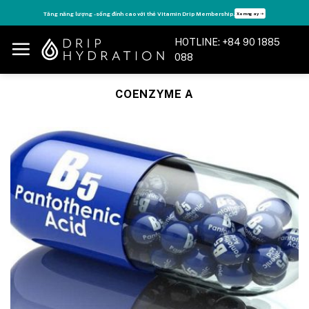
Skip
Tăng năng lượng - sống đỉnh cao với thẻ Vitamin Drip Membership.
Xem ngay ➝
to
content
HOTLINE: +84 90 1885
088
COENZYME A