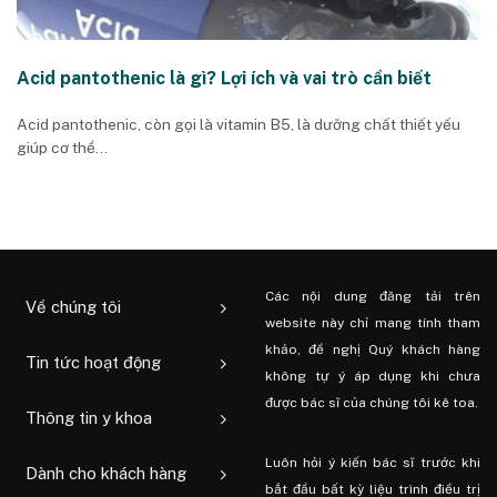
Acid pantothenic là gì? Lợi ích và vai trò cần biết
Acid pantothenic, còn gọi là vitamin B5, là dưỡng chất thiết yếu
giúp cơ thể...
Các nội dung đăng tải trên
Về chúng tôi
website này chỉ mang tính tham
khảo, đề nghị Quý khách hàng
Tin tức hoạt động
không tự ý áp dụng khi chưa
được bác sĩ của chúng tôi kê toa.
Thông tin y khoa
Luôn hỏi ý kiến ​​bác sĩ trước khi
Dành cho khách hàng
bắt đầu bất kỳ liệu trình điều trị