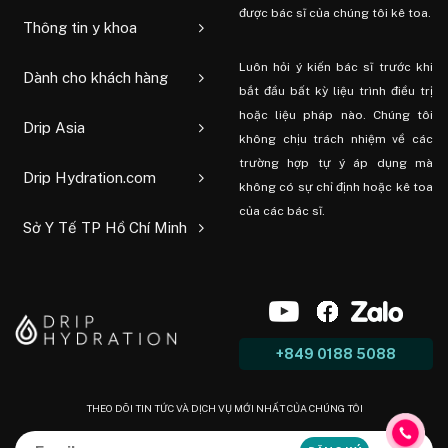
được bác sĩ của chúng tôi kê toa.
Thông tin y khoa
Luôn hỏi ý kiến ​​bác sĩ trước khi
Dành cho khách hàng
bắt đầu bất kỳ liệu trình điều trị
hoặc liệu pháp nào. Chúng tôi
Drip Asia
không chịu trách nhiệm về các
trường hợp tự ý áp dụng mà
Drip Hydration.com
không có sự chỉ định hoặc kê toa
của các bác sĩ.
Sở Y Tế TP Hồ Chí Minh
+849 0188 5088
THEO DÕI TIN TỨC VÀ DỊCH VỤ MỚI NHẤT CỦA CHÚNG TÔI