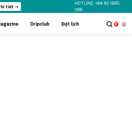
HOTLINE: +84 90 1885
hi tiết ➝
088
agazine
Dripclub
Đặt lịch