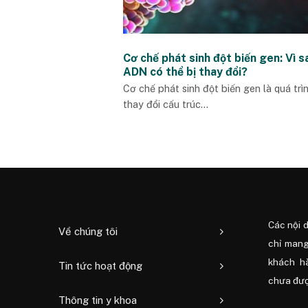
Cơ chế phát sinh đột biến gen: Vì s
ADN có thể bị thay đổi?
Cơ chế phát sinh đột biến gen là quá trì
thay đổi cấu trúc...
Các nội 
Về chúng tôi
chỉ mang
khách h
Tin tức hoạt động
chưa được
Thông tin y khoa