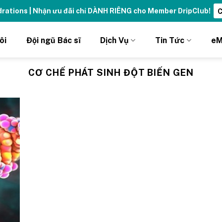
ydrations | Nhận ưu đãi chỉ DÀNH RIÊNG cho Member DripClub!
C
ôi
Đội ngũ Bác sĩ
Dịch Vụ
Tin Tức
eM
CƠ CHẾ PHÁT SINH ĐỘT BIẾN GEN