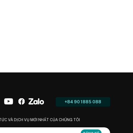
+84 90 1885 088
 TỨC VÀ DỊCH VỤ MỚI NHẤT CỦA CHÚNG TÔI