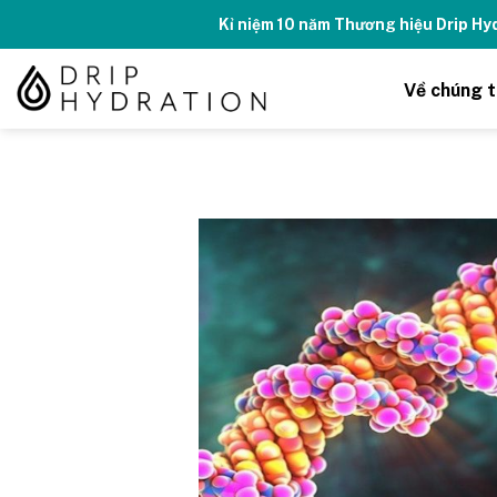
Skip
Kỉ niệm 10 năm Thương hiệu Drip H
to
content
Về chúng t