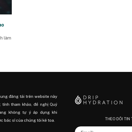
ao
nh làm
dung đăng tải trên website này
 tính tham khảo, đề nghị Quý
àng không tự ý áp dụng khi
THEO DÕI TIN
 bác sĩ của chúng tôi kê toa.