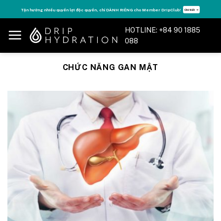
Skip
Tận hưởng nhiều quyền lợi độc quyền, chỉ DÀNH RIÊNG cho Member DripClub!
Chi tiết ➝
to
content
HOTLINE: +84 90 1885
088
CHỨC NĂNG GAN MẬT