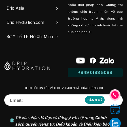
hoặc liệu pháp nào. Chúng tôi
Drip Asia
không chịu trách nhiệm về các
trường hợp tự ý áp dụng mà
Drip Hydration.com
không có sự chỉ định hoặc kê toa
của các bác sĩ.
Sở Y Tế TP Hồ Chí Minh
+849 0188 5088
THEO DÕI TIN TỨC VÀ DỊCH VỤ MỚI NHẤT CỦA CHÚNG TÔI
Tôi xác nhận đã đọc và đồng ý với nội dung
Chính
sách quyền riêng tư
,
Điều khoản và Điều kiện bảo