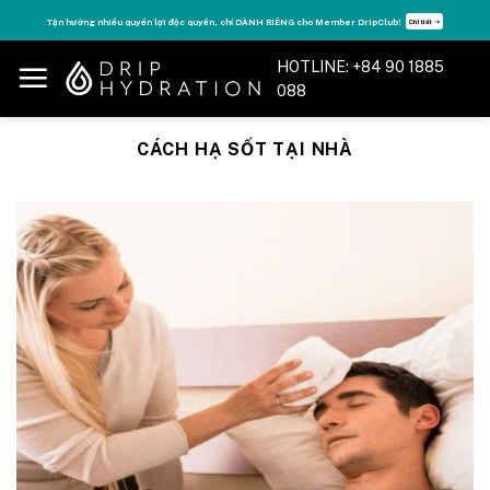
Skip
Tận hưởng nhiều quyền lợi độc quyền, chỉ DÀNH RIÊNG cho Member DripClub!
Chi tiết ➝
to
content
HOTLINE: +84 90 1885
088
CÁCH HẠ SỐT TẠI NHÀ