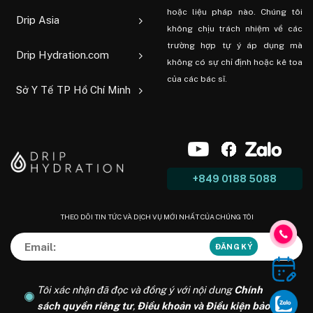
hoặc liệu pháp nào. Chúng tôi
Drip Asia
không chịu trách nhiệm về các
trường hợp tự ý áp dụng mà
Drip Hydration.com
không có sự chỉ định hoặc kê toa
của các bác sĩ.
Sở Y Tế TP Hồ Chí Minh
+849 0188 5088
THEO DÕI TIN TỨC VÀ DỊCH VỤ MỚI NHẤT CỦA CHÚNG TÔI
Tôi xác nhận đã đọc và đồng ý với nội dung
Chính
sách quyền riêng tư
,
Điều khoản và Điều kiện bảo