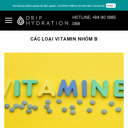
Skip
Tận hưởng nhiều quyền lợi độc quyền, chỉ DÀNH RIÊNG cho Member DripClub!
Chi tiết ➝
to
content
HOTLINE: +84 90 1885
088
CÁC LOẠI VITAMIN NHÓM B