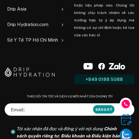
hoặc liệu pháp nào. Chúng tôi
Drip Asia
không chịu trách nhiệm về các
trường hợp tự ý áp dụng mà
Drip Hydration.com
không có sự chỉ định hoặc kê toa
của các bác sĩ.
Sở Y Tế TP Hồ Chí Minh
+849 0188 5088
THEO DÕI TIN TỨC VÀ DỊCH VỤ MỚI NHẤT CỦA CHÚNG TÔI
Tôi xác nhận đã đọc và đồng ý với nội dung
Chính
sách quyền riêng tư
,
Điều khoản và Điều kiện bảo