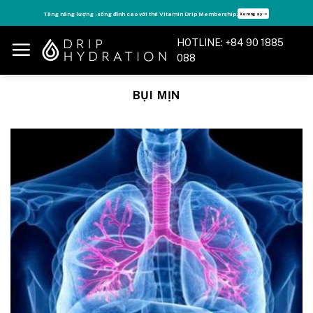
Skip
Tăng năng lượng - sống đỉnh cao với thẻ Vitamin Drip Membership.
Xem ngay ➝
to
content
HOTLINE: +84 90 1885
088
BỤI MỊN