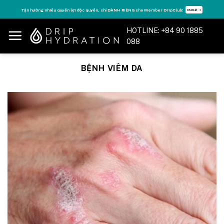
Skip
Tận hưởng nhiều quyền lợi độc quyền, chỉ DÀNH RIÊNG cho Member DripClub!
Chi tiết ➝
to
content
HOTLINE: +84 90 1885
088
BỆNH VIÊM DA