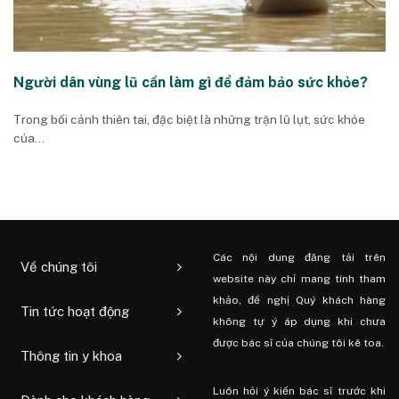
Người dân vùng lũ cần làm gì để đảm bảo sức khỏe?
Trong bối cảnh thiên tai, đặc biệt là những trận lũ lụt, sức khỏe
của...
Các nội dung đăng tải trên
Về chúng tôi
website này chỉ mang tính tham
khảo, đề nghị Quý khách hàng
Tin tức hoạt động
không tự ý áp dụng khi chưa
được bác sĩ của chúng tôi kê toa.
Thông tin y khoa
Luôn hỏi ý kiến ​​bác sĩ trước khi