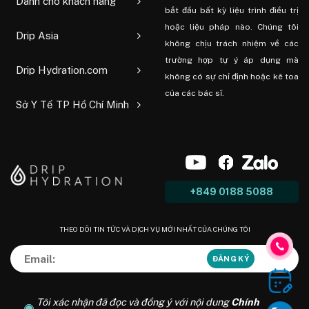
Dành cho khách hàng
bắt đầu bất kỳ liệu trình điều trị
hoặc liệu pháp nào. Chúng tôi
Drip Asia
không chịu trách nhiệm về các
trường hợp tự ý áp dụng mà
Drip Hydration.com
không có sự chỉ định hoặc kê toa
của các bác sĩ.
Sở Y Tế TP Hồ Chí Minh
+849 0188 5088
THEO DÕI TIN TỨC VÀ DỊCH VỤ MỚI NHẤT CỦA CHÚNG TÔI
Tôi xác nhận đã đọc và đồng ý với nội dung
Chính