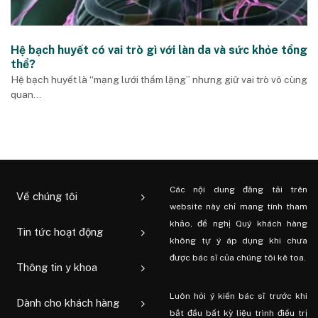
Hệ bạch huyết có vai trò gì với làn da và sức khỏe tổng
thể?
Hệ bạch huyết là “mạng lưới thầm lặng” nhưng giữ vai trò vô cùng
quan...
Các nội dung đăng tải trên
Về chúng tôi
website này chỉ mang tính tham
khảo, đề nghị Quý khách hàng
Tin tức hoạt động
không tự ý áp dụng khi chưa
được bác sĩ của chúng tôi kê toa.
Thông tin y khoa
Luôn hỏi ý kiến ​​bác sĩ trước khi
Dành cho khách hàng
bắt đầu bất kỳ liệu trình điều trị