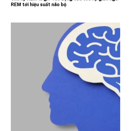
REM tới hiệu suất não bộ