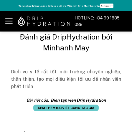
Skip
Tăng năng lượng - sống đỉnh cao với thẻ Vitamin Drip Membership.
Xem ngay ➝
to
content
HOTLINE: +84 90 1885
088
Đánh giá DripHydration bởi
Minhanh May
Dịch vụ y tế rất tốt, môi trường chuyên nghiệp,
thân thiện, tạo mọi điều kiện tối ưu để nhân viên
phát triển
Bài viết của:
Biên tập viên Drip Hydration
XEM THÊM BÀI VIẾT CÙNG TÁC GIẢ