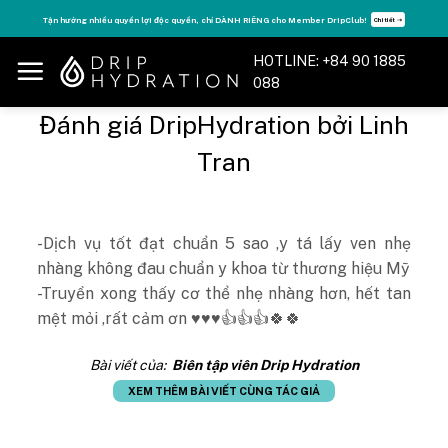
Skip
Tận hưởng nhiều quyền lợi độc quyền, chỉ DÀNH RIÊNG cho Member DripClub!
Chi tiết ➝
to
content
HOTLINE: +84 90 1885
088
Đánh giá DripHydration bởi Linh
Tran
-Dịch vụ tốt đạt chuẩn 5 sao ,y tá lấy ven nhẹ
nhàng không đau chuẩn y khoa từ thương hiệu Mỹ
-Truyền xong thấy cơ thể nhẹ nhàng hơn, hết tan
mệt mỏi ,rất cảm ơn ♥️♥️♥️👍👍👍🍀🍀
Bài viết của:
Biên tập viên Drip Hydration
XEM THÊM BÀI VIẾT CÙNG TÁC GIẢ