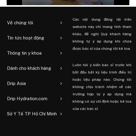
Các nội dung đăng tải trên
Về chúng tôi
website này chỉ mang tính tham
khảo, đề nghị Quý khách hàng
Tin tức hoạt động
không tự ý áp dụng khi chưa
được bác sĩ của chúng tôi kê toa.
Thông tin y khoa
Luôn hỏi ý kiến ​​bác sĩ trước khi
Dành cho khách hàng
bắt đầu bất kỳ liệu trình điều trị
hoặc liệu pháp nào. Chúng tôi
Drip Asia
không chịu trách nhiệm về các
trường hợp tự ý áp dụng mà
Drip Hydration.com
không có sự chỉ định hoặc kê toa
của các bác sĩ.
Sở Y Tế TP Hồ Chí Minh