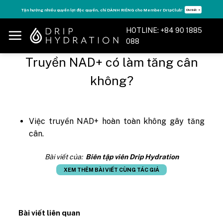
Skip
Tận hưởng nhiều quyền lợi độc quyền, chỉ DÀNH RIÊNG cho Member DripClub!
Chi tiết ➝
to
content
HOTLINE: +84 90 1885
088
Truyền NAD+ có làm tăng cân
không?
Việc truyền NAD+ hoàn toàn không gây tăng
cân.
Bài viết của:
Biên tập viên Drip Hydration
XEM THÊM BÀI VIẾT CÙNG TÁC GIẢ
Bài viết liên quan