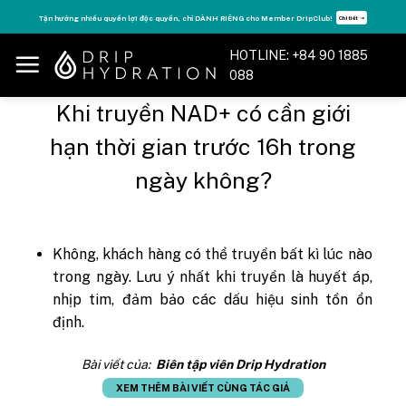
Skip
Tận hưởng nhiều quyền lợi độc quyền, chỉ DÀNH RIÊNG cho Member DripClub!
Chi tiết ➝
to
content
HOTLINE: +84 90 1885
088
Khi truyền NAD+ có cần giới
hạn thời gian trước 16h trong
ngày không?
Không, khách hàng có thể truyền bất kì lúc nào
trong ngày. Lưu ý nhất khi truyền là huyết áp,
nhịp tim, đảm bảo các dấu hiệu sinh tồn ổn
định.
Bài viết của:
Biên tập viên Drip Hydration
XEM THÊM BÀI VIẾT CÙNG TÁC GIẢ