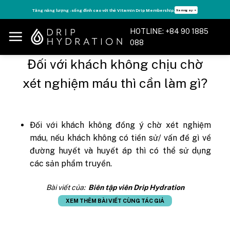
Skip
Tăng năng lượng - sống đỉnh cao với thẻ Vitamin Drip Membership.
Xem ngay ➝
to
content
HOTLINE: +84 90 1885
088
Đối với khách không chịu chờ
xét nghiệm máu thì cần làm gì?
Đối với khách không đồng ý chờ xét nghiệm
máu, nếu khách không có tiền sử/ vấn đề gì về
đường huyết và huyết áp thì có thể sử dụng
các sản phẩm truyền.
Bài viết của:
Biên tập viên Drip Hydration
XEM THÊM BÀI VIẾT CÙNG TÁC GIẢ