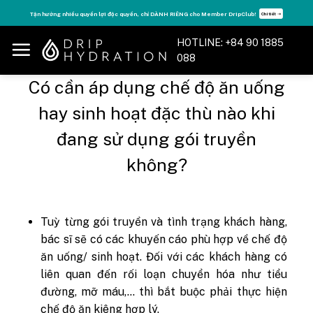
Skip
Tận hưởng nhiều quyền lợi độc quyền, chỉ DÀNH RIÊNG cho Member DripClub!
Chi tiết ➝
to
content
HOTLINE: +84 90 1885
088
Có cần áp dụng chế độ ăn uống
hay sinh hoạt đặc thù nào khi
đang sử dụng gói truyền
không?
Tuỳ từng gói truyền và tình trạng khách hàng,
bác sĩ sẽ có các khuyến cáo phù hợp về chế độ
ăn uống/ sinh hoạt. Đối với các khách hàng có
liên quan đến rối loạn chuyển hóa như tiểu
đường, mỡ máu,... thì bắt buộc phải thực hiện
chế độ ăn kiêng hợp lý.