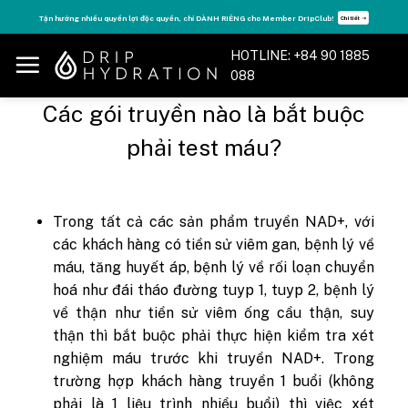
Skip
Tận hưởng nhiều quyền lợi độc quyền, chỉ DÀNH RIÊNG cho Member DripClub!
Chi tiết ➝
to
content
HOTLINE: +84 90 1885
088
Các gói truyền nào là bắt buộc
phải test máu?
Trong tất cả các sản phẩm truyền NAD+, với
các khách hàng có tiền sử viêm gan, bệnh lý về
máu, tăng huyết áp, bệnh lý về rối loạn chuyển
hoá như đái tháo đường tuyp 1, tuyp 2, bệnh lý
về thận như tiền sử viêm ống cầu thận, suy
thận thì bắt buộc phải thực hiện kiểm tra xét
nghiệm máu trước khi truyền NAD+. Trong
trường hợp khách hàng truyền 1 buổi (không
phải là 1 liệu trình nhiều buổi) thì việc xét