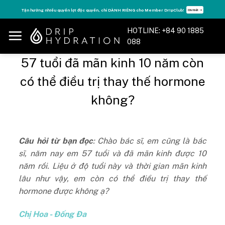
Skip
Tận hưởng nhiều quyền lợi độc quyền, chỉ DÀNH RIÊNG cho Member DripClub!
Chi tiết ➝
to
content
HOTLINE: +84 90 1885
088
57 tuổi đã mãn kinh 10 năm còn
có thể điều trị thay thế hormone
không?
Câu hỏi từ bạn đọc
: Chào bác sĩ, em cũng là bác
sĩ, năm nay em 57 tuổi và đã mãn kinh được 10
năm rồi. Liệu ở độ tuổi này và thời gian mãn kinh
lâu như vậy, em còn có thể điều trị thay thế
hormone được không ạ?
Chị Hoa - Đống Đa