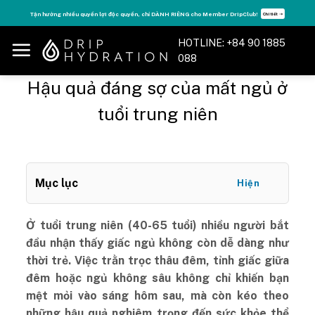
Skip
Tận hưởng nhiều quyền lợi độc quyền, chỉ DÀNH RIÊNG cho Member DripClub!
Chi tiết ➝
to
content
HOTLINE: +84 90 1885
088
Hậu quả đáng sợ của mất ngủ ở
tuổi trung niên
Mục lục
Hiện
Ở tuổi trung niên (40-65 tuổi) nhiều người bắt
đầu nhận thấy giấc ngủ không còn dễ dàng như
thời trẻ. Việc trằn trọc thâu đêm, tỉnh giấc giữa
đêm hoặc ngủ không sâu không chỉ khiến bạn
mệt mỏi vào sáng hôm sau, mà còn kéo theo
những hậu quả nghiêm trọng đến sức khỏe thể