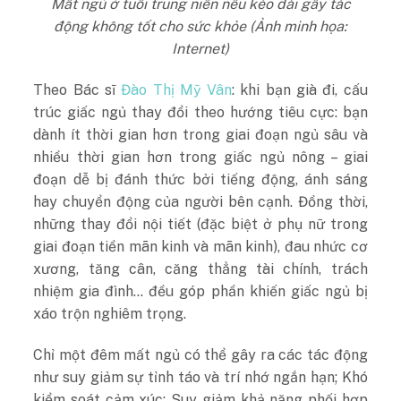
Mất ngủ ở tuổi trung niên nếu kéo dài gây tác
động không tốt cho sức khỏe (Ảnh minh họa:
Internet)
Theo Bác sĩ
Đào Thị Mỹ Vân
: khi bạn già đi, cấu
trúc giấc ngủ thay đổi theo hướng tiêu cực: bạn
dành ít thời gian hơn trong giai đoạn ngủ sâu và
nhiều thời gian hơn trong giấc ngủ nông – giai
đoạn dễ bị đánh thức bởi tiếng động, ánh sáng
hay chuyển động của người bên cạnh. Đồng thời,
những thay đổi nội tiết (đặc biệt ở phụ nữ trong
giai đoạn tiền mãn kinh và mãn kinh), đau nhức cơ
xương, tăng cân, căng thẳng tài chính, trách
nhiệm gia đình… đều góp phần khiến giấc ngủ bị
xáo trộn nghiêm trọng​.
Chỉ một đêm mất ngủ có thể gây ra các tác động
như suy giảm sự tỉnh táo và trí nhớ ngắn hạn; Khó
kiểm soát cảm xúc​; Suy giảm khả năng phối hợp