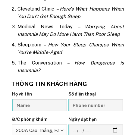
Cleveland Clinic
– Here’s What Happens When
You Don’t Get Enough Sleep
Medical News Today
– Worrying About
Insomnia May Do More Harm Than Poor Sleep
Sleep.com
– How Your Sleep Changes When
You’re Middle-Aged
The Conversation
– How Dangerous is
Insomnia?
THÔNG TIN KHÁCH HÀNG
Họ và tên
Số điện thoại
Đ/C phòng khám
Ngày đặt hẹn