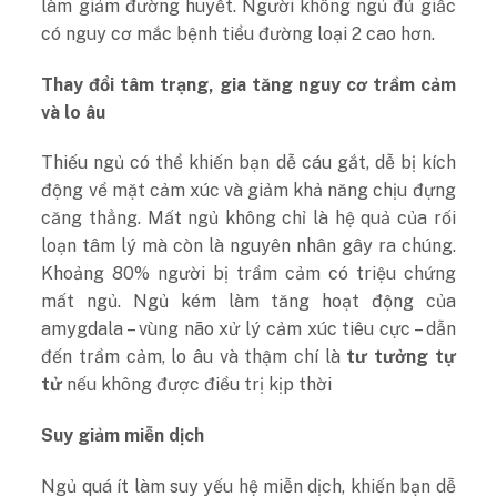
làm giảm đường huyết. Người không ngủ đủ giấc
có nguy cơ mắc bệnh tiểu đường loại 2 cao hơn.
Thay đổi tâm trạng, gia tăng nguy cơ trầm cảm
và lo âu
Thiếu ngủ có thể khiến bạn dễ cáu gắt, dễ bị kích
động về mặt cảm xúc và giảm khả năng chịu đựng
căng thẳng. Mất ngủ không chỉ là hệ quả của rối
loạn tâm lý mà còn là nguyên nhân gây ra chúng.
Khoảng 80% người bị trầm cảm có triệu chứng
mất ngủ. Ngủ kém làm tăng hoạt động của
amygdala – vùng não xử lý cảm xúc tiêu cực – dẫn
đến trầm cảm, lo âu và thậm chí là
tư tưởng tự
tử
nếu không được điều trị kịp thời​
Suy giảm miễn dịch
Ngủ quá ít làm suy yếu hệ miễn dịch, khiến bạn dễ