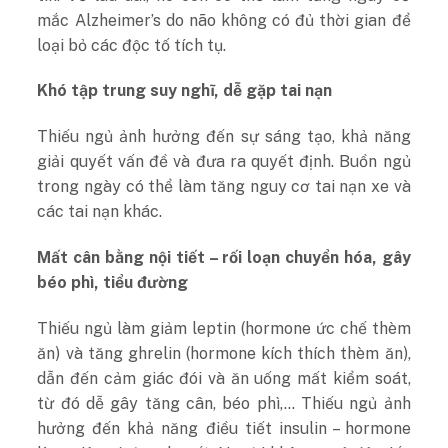
mắc Alzheimer’s do não không có đủ thời gian để
loại bỏ các độc tố tích tụ​.
Khó tập trung suy nghĩ, dễ gặp tai nạn
Thiếu ngủ ảnh hưởng đến sự sáng tạo, khả năng
giải quyết vấn đề và đưa ra quyết định. Buồn ngủ
trong ngày có thể làm tăng nguy cơ tai nạn xe và
các tai nạn khác.
Mất cân bằng nội tiết – rối loạn chuyển hóa, gây
béo phì, tiểu đường
Thiếu ngủ làm giảm leptin (hormone ức chế thèm
ăn) và tăng ghrelin (hormone kích thích thèm ăn),
dẫn đến cảm giác đói và ăn uống mất kiểm soát,
từ đó dễ gây tăng cân, béo phì,… Thiếu ngủ ảnh
hưởng đến khả năng điều tiết insulin – hormone