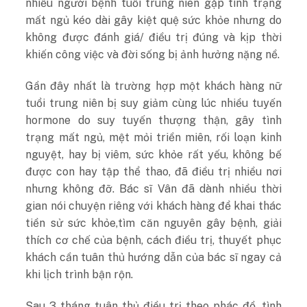
nhiều người bệnh tuổi trung niên gặp tình trạng
mất ngủ kéo dài gây kiệt quệ sức khỏe nhưng do
không được đánh giá/ điều trị đúng và kịp thời
khiến công việc và đời sống bị ảnh hưởng nặng nề.
Gần đây nhất là trường hợp một khách hàng nữ
tuổi trung niên bị suy giảm cùng lúc nhiều tuyến
hormone do suy tuyến thượng thận, gây tình
trạng mất ngủ, mệt mỏi triền miên, rối loạn kinh
nguyệt, hay bị viêm, sức khỏe rất yếu, không bế
được con hay tập thể thao, đã điều trị nhiều nơi
nhưng không đỡ. Bác sĩ Vân đã dành nhiều thời
gian nói chuyện riêng với khách hàng để khai thác
tiền sử sức khỏe,tìm căn nguyên gây bệnh, giải
thích cơ chế của bệnh, cách điều trị, thuyết phục
khách cần tuân thủ hướng dẫn của bác sĩ ngay cả
khi lịch trình bận rộn.
Sau 3 tháng tuân thủ điều trị theo phác đồ, tình