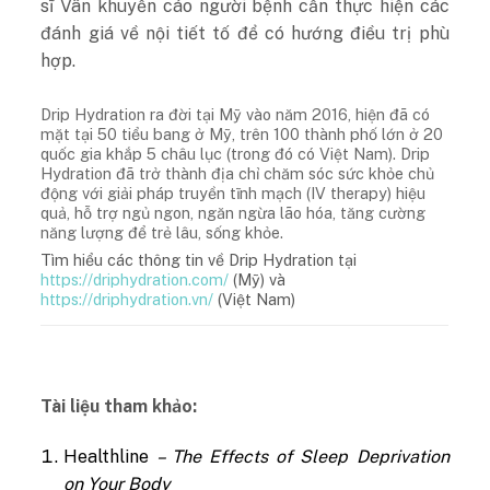
sĩ Vân khuyến cáo người bệnh cần thực hiện các
đánh giá về nội tiết tố để có hướng điều trị phù
hợp.
Drip Hydration ra đời tại Mỹ vào năm 2016, hiện đã có
mặt tại 50 tiểu bang ở Mỹ, trên 100 thành phố lớn ở 20
quốc gia khắp 5 châu lục (trong đó có Việt Nam). Drip
Hydration đã trở thành địa chỉ chăm sóc sức khỏe chủ
động với giải pháp truyền tĩnh mạch (IV therapy) hiệu
quả, hỗ trợ ngủ ngon, ngăn ngừa lão hóa, tăng cường
năng lượng để trẻ lâu, sống khỏe.
Tìm hiểu các thông tin về Drip Hydration tại
https://driphydration.com/
(Mỹ) và
https://driphydration.vn/
(Việt Nam)
Tài liệu tham khảo:
Healthline
– The Effects of Sleep Deprivation
on Your Body