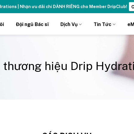
ydrations | Nhận ưu đãi chỉ DÀNH RIÊNG cho Member DripClub!
C
ôi
Đội ngũ Bác sĩ
Dịch Vụ
Tin Tức
eM
 thương hiệu Drip Hydrat