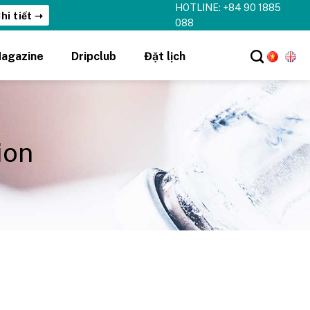
HOTLINE: +84 90 1885
hi tiết ➝
088
agazine
Dripclub
Đặt lịch
ion