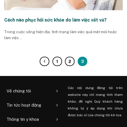
Cách nào phục hồi sức khỏe do làm việc vất vả?
Trong cuộc sống hiện đại, tình trạng làm việc quá mệt mỏi hoặc
làm việc...
1
2
3
Các nội dung đăng tải trên
Về chúng tôi
website này chỉ mang tính tham
khảo, đề nghị Quý khách hàng
Tin tức hoạt động
không tự ý áp dụng khi chưa
được bác sĩ của chúng tôi kê toa.
Thông tin y khoa