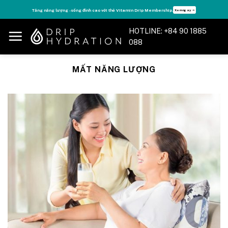
Skip
Tăng năng lượng - sống đỉnh cao với thẻ Vitamin Drip Membership.
Xem ngay ➝
to
content
HOTLINE: +84 90 1885
088
MẤT NĂNG LƯỢNG