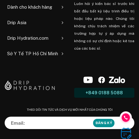
Luôn hỏi ý kiến ​​bác sĩ trước khi
Dành cho khách hàng
bắt đầu bất kỳ liệu trình điều trị
hoặc liệu pháp nào. Chúng tôi
Drip Asia
không chịu trách nhiệm về các
trường hợp tự ý áp dụng mà
Drip Hydration.com
không có sự chỉ định hoặc kê toa
của các bác sĩ.
Sở Y Tế TP Hồ Chí Minh
+849 0188 5088
THEO DÕI TIN TỨC VÀ DỊCH VỤ MỚI NHẤT CỦA CHÚNG TÔI