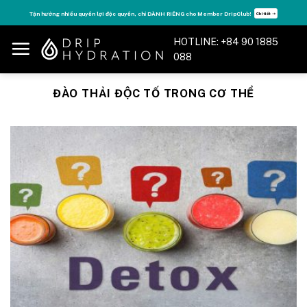
Skip
Tận hưởng nhiều quyền lợi độc quyền, chỉ DÀNH RIÊNG cho Member DripClub!
Chi tiết ➝
to
content
HOTLINE: +84 90 1885
088
ĐÀO THẢI ĐỘC TỐ TRONG CƠ THỂ